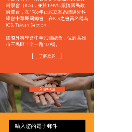
科學會（ICS)，並於1949年跟隨國民政
府遷台，在1986年正式立案為國際外科
學會中華民國總會，在ICS之會員名稱為
ICS, Taiwan Section 。
國際外科學會中華民國總會，位於高雄
市三民區十全一路100號。
了解更多
入會申請