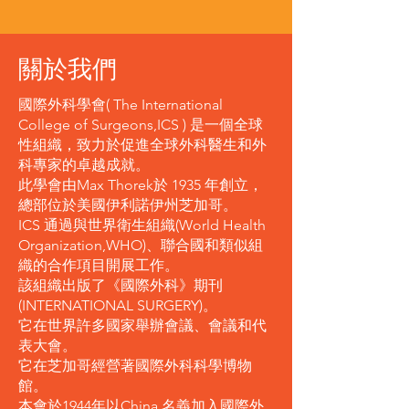
關於我們
國際外科學會( The International
College of Surgeons,ICS ) 是一個全球
性組織，致力於促進全球外科醫生和外
科專家的卓越成就。
此學會由Max Thorek於 1935 年創立，
總部位於美國伊利諾伊州芝加哥。
ICS 通過與世界衛生組織(World Health
Organization,WHO)、聯合國和類似組
織的合作項目開展工作。
該組織出版了《國際外科》期刊
(INTERNATIONAL SURGERY)。
它在世界許多國家舉辦會議、會議和代
表大會。
它在芝加哥經營著國際外科科學博物
館。
本會於1944年以China 名義加入國際外