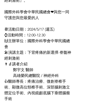
經刺激術』。
國際外科學會中華民國總會❤與您一同
守護您與您最愛的人
📆活動日期：2024/5/17 (週五)
⌚活動時間：12:00-12:30
🙌主辦單位：國際外科學會中華民國總
會
🎤演講主題：下背疼痛的新選擇-脊髓神
經刺激術
👨‍🔬講者介紹
         鄭宇文 醫師
         高雄榮民總醫院 / 神經外科
👍醫師專長：疼痛治療、微創脊椎手
術、顯微高位頸椎手術、深部腦刺激立
體定位手術、內視鏡顱底腦下垂體腦瘤
手術