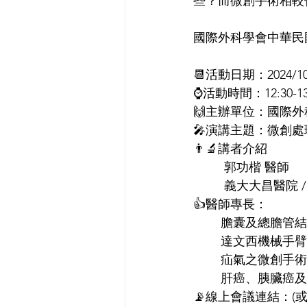
些？而微創手術相較
國際外科學會中華民
📆活動日期：2024/10
⌚活動時間：12:30-13
🙌主辦單位：國際
🎤演講主題：微創
👨‍🔬講者介紹
         郭功楷 醫師
         義大大昌
👍醫師專長：
        膽囊及
        達文西
        疝氣之微創手術
        肝癌
📡線上會議連結：(或