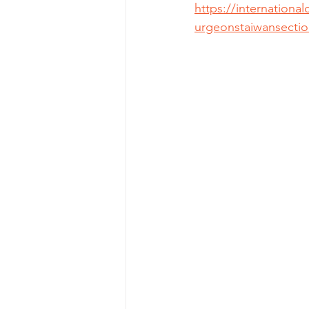
https://internation
urgeonstaiwansecti