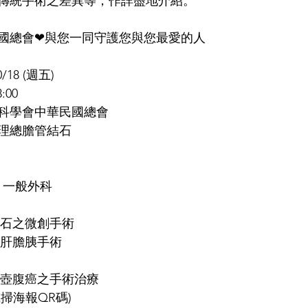
傳統手術之差異等，作詳盡地介紹。
國總會❤與您一同守護您與您最愛的人
/18 (週五)
:00
外科學會中華民國總會
處理總膽管結石
醫院 / 一般外科
總膽管結石之微創手術
機械手臂肝膽胰手術
、胰臟癌及壺腹癌之手術治療
掃海報QR碼)