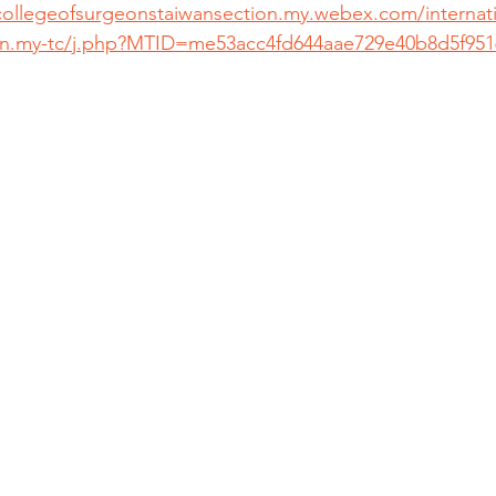
alcollegeofsurgeonstaiwansection.my.webex.com/internat
on.my-tc/j.php?MTID=me53acc4fd644aae729e40b8d5f951