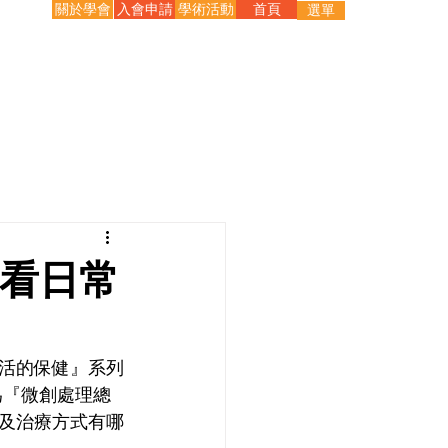
關於學會
入會申請
學術活動
首頁
選單
，看日常
活的保健』系列
為『微創處理總
及治療方式有哪