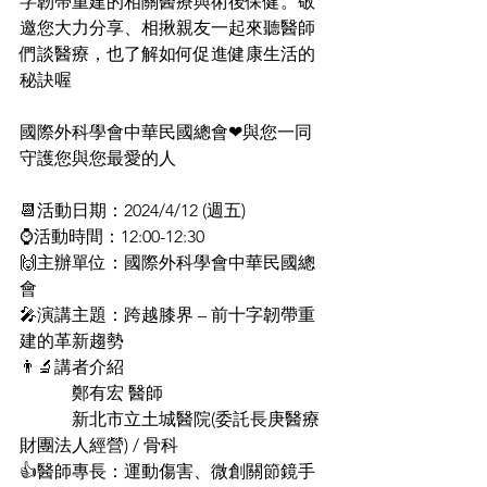
字韌帶重建的相關醫療與術後保健。敬
邀您大力分享、相揪親友一起來聽醫師
們談醫療，也了解如何促進健康生活的
秘訣喔
國際外科學會中華民國總會❤與您一同
守護您與您最愛的人
📆活動日期：2024/4/12 (週五)
⌚活動時間：12:00-12:30
🙌主辦單位：國際外科學會中華民國總
會
🎤演講主題：跨越膝界 – 前十字韌帶重
建的革新趨勢
👨‍🔬講者介紹
            鄭有宏 醫師
            新北市立土城醫院(委託長庚醫療
財團法人經營) / 骨科
👍醫師專長：運動傷害、微創關節鏡手